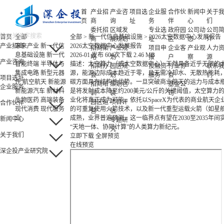
首
产业招
产业咨
项目选
企业服
合作伙
新闻中
关于
页
商
询
址
务
伴
心
们
委托招
区域发
专业选
政府园
公司动
公司
首页
全部
全部
>
新一代信息基础设施
>
2026太空数据中心发展报告
商
展规划
址
区
态
介
产业招商
未来产业
新一代信
2026太空数据中心发展报告
招商策
产业规
项目申
企业客
产业观
人力
息基础设施
新一代
2026-01 发布
604次下载
2.46 MB
略
划
报
户
察
源
产业咨询
智能终端
半导体与
描述：太空算力（或太空数据中心）天然具备近乎无限的
招商办
园区规
投融资
行业协
联系
集成电路
新型元器
源，能源边际成本趋近于零，且无需冷却水、无散热能耗
会
划
服务
会
们
项目选址
件
航空航天
新能源
碳方面具有结构性优势。一旦突破商业航天的运力与成本
招商培
策划包
基金公
企业服务
新能源汽车
新材料
是将发射成本降至约200美元/公斤的关键阈值，太空算力
训
装
司
生物医药
高端装备
业化将真正成为可能。依托以SpaceX为代表的商业航天企
园区运
项目评
合作伙伴
现代消费
现代服务
的可重复使用火箭技术，以及新一代重型运载火箭（如星
营
估
业
成熟，业界普遍预测，这一临界点有望在2030至2035年间
新闻中心
专题研
“天地一体、协同计算”的人类算力新纪元。
究
关于我们
立即下载
全屏预览
在线预览
深企投产业研究院