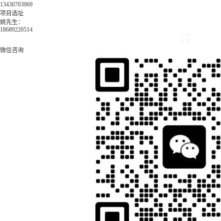
13430703969
项目选址
姚先生：
18689220514
微信咨询