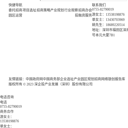
快捷导航
联系我们
0755-82790019
委托招商
项目选址
招商策略
产业规划
行业观察
招商办会
游女士：13538198876
园区运营
投融资服务
单女士：13430703969
姚先生：18689220514
地址：深圳市福田区深南
号本元大厦7B1
友情链接：
中国政府网
中国商务部
企业选址
产业园区规划
招商网络
银创报告库
版权所有 © 2023 深企投产业发展（深圳）股份有限公司
电话咨询
电话
0755-82790019
商务合作
游女士：
13538198876
单女士：