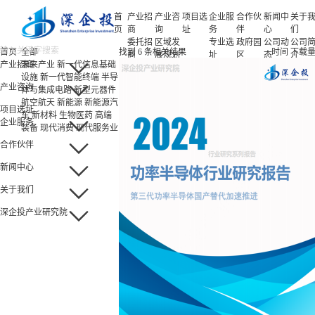
首
产业招
产业咨
项目选
企业服
合作伙
新闻中
关于
页
商
询
址
务
伴
心
们
委托招
区域发
专业选
政府园
公司动
公司
首页
全部
找到
6
条相关结果
时间
下载
商
展规划
址
区
态
介
产业招商
未来产业
新一代信息基础
招商策
产业规
项目申
企业客
产业观
人力
设施
新一代智能终端
半导
略
划
报
户
察
源
产业咨询
体与集成电路
新型元器件
招商办
园区规
投融资
行业协
联系
航空航天
新能源
新能源汽
会
划
服务
会
们
项目选址
车
新材料
生物医药
高端
招商培
策划包
基金公
企业服务
装备
现代消费
现代服务业
训
装
司
园区运
项目评
合作伙伴
营
估
新闻中心
专题研
究
关于我们
深企投产业研究院