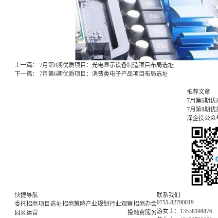
上一篇：
7月第8期优质项目：光电显示设备制造项目布局选址
下一篇：
7月第6期优质项目：消费类电子产品项目布局选址
推荐文章
7月第6期
7月第8期
深企投公众
快捷导航
联系我们
0755-82790019
委托招商
项目选址
招商策略
产业规划
行业观察
招商办会
游女士：13538198876
园区运营
投融资服务