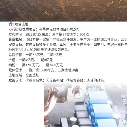
>
项目选址
7月第7期优质项目：半导体元器件项目布局选址
发布时间：2022.07.25
来源：深企投
已被浏览：660 次
企业概况：
项目方是一家集半导体元器件研发、生产为一体的综合性企业，公
安防设备、数控设备等多个领域。本项目主要生产各类可调电阻、电容元器件
种PCBA/2.3.4.5G数码电子线路板等产品。
总投资额：
一期2.5亿元、二期8亿元
产值：
一期4亿元、二期8亿元
纳税：
一期1200万元、二期2400万元
载体需求：
一期厂房15000平方、二期土地50亩
选址区域：
全国选址
政策诉求：
①租金减免；②设备补贴；③装修补贴；④其他政策。