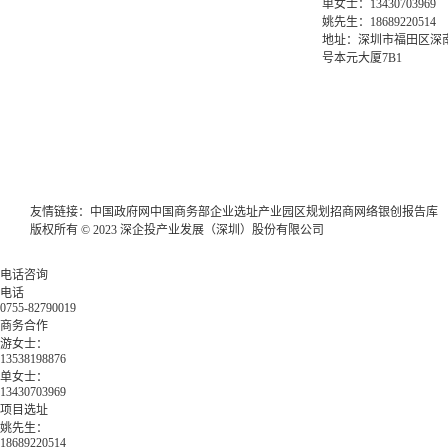
单女士：13430703969
姚先生：18689220514
地址：深圳市福田区深南
号本元大厦7B1
友情链接：
中国政府网
中国商务部
企业选址
产业园区规划
招商网络
银创报告库
版权所有 © 2023 深企投产业发展（深圳）股份有限公司
电话咨询
电话
0755-82790019
商务合作
游女士：
13538198876
单女士：
13430703969
项目选址
姚先生：
18689220514