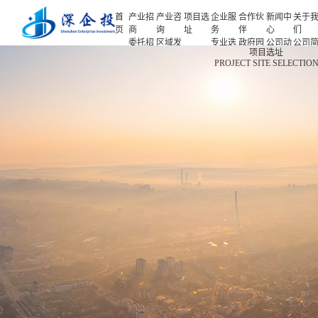
首
产业招
产业咨
项目选
企业服
合作伙
新闻中
关于
页
商
询
址
务
伴
心
们
委托招
区域发
专业选
政府园
公司动
公司
首页
项目选址
商
展规划
址
区
态
介
PROJECT SITE SELECTIO
产业招商
招商策
产业规
项目申
企业客
产业观
人力
略
划
报
户
察
源
产业咨询
招商办
园区规
投融资
行业协
联系
会
划
服务
会
们
项目选址
招商培
策划包
基金公
企业服务
训
装
司
园区运
项目评
合作伙伴
营
估
新闻中心
专题研
究
关于我们
深企投产业研究院