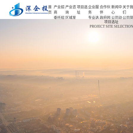
首
产业招
产业咨
项目选
企业服
合作伙
新闻中
关于
页
商
询
址
务
伴
心
们
委托招
区域发
专业选
政府园
公司动
公司
首页
项目选址
商
展规划
址
区
态
介
PROJECT SITE SELECTIO
产业招商
招商策
产业规
项目申
企业客
产业观
人力
略
划
报
户
察
源
产业咨询
招商办
园区规
投融资
行业协
联系
会
划
服务
会
们
项目选址
招商培
策划包
基金公
企业服务
训
装
司
园区运
项目评
合作伙伴
营
估
新闻中心
专题研
究
关于我们
深企投产业研究院