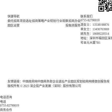
快捷导航
联系我们
0755-82790019
委托招商
项目选址
招商策略
产业规划
行业观察
招商办会
游女士：13538198876
园区运营
投融资服务
单女士：13430703969
姚先生：18689220514
地址：深圳市福田区深南
号本元大厦7B1
友情链接：
中国政府网
中国商务部
企业选址
产业园区规划
招商网络
银创报告库
版权所有 © 2023 深企投产业发展（深圳）股份有限公司
电话咨询
电话
0755-82790019
商务合作