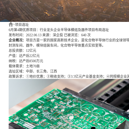
>
项目选址
6月第4期优质项目：行业龙头企业半导体模组及器件项目布局选址
发布时间：2022.06.13
来源：深企投
已被浏览：640 次
企业概况：
项目方是一家的国家高新技术企业，是化合物半导体行业的全球领
封测车间、器件、模块组装车间，化合物半导体重点实验室等。
总投资额：
12亿元
产值：
达产后22亿元
纳税：
达产后8500万元
载体需求：
土地70亩
选址区域：
中部、长三角、江西
政策诉求：
①地价优惠；②税收支持；③3.5亿元产业基金支持；④同规模企业