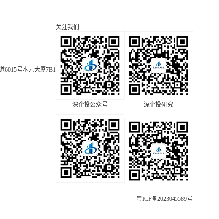
关注我们
015号本元大厦7B1
深企投公众号
深企投研究
粤ICP备2023045589号