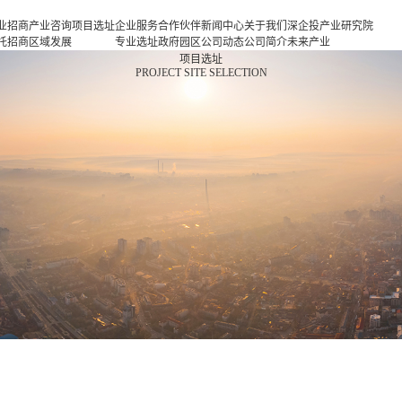
业招商
产业咨询
项目选址
企业服务
合作伙伴
新闻中心
关于我们
深企投产业研究院
托招商
区域发展
专业选址
政府园区
公司动态
公司简介
未来产业
商策略
规划
项目申报
企业客户
产业观察
人力资源
新一代信息基础设
项目选址
PROJECT SITE SELECTION
商办会
产业规划
投融资服
行业协会
联系我们
施
商培训
园区规划
务
基金公司
新一代智能终端
区运营
策划包装
半导体与集成电路
项目评估
新型元器件
专题研究
航空航天
新能源
新能源汽车
新材料
生物医药
高端装备
现代消费
现代服务业