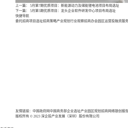
上一篇：
5月第7期优质项目：新能源动力及储能锂电池项目布局选址
下一篇：
5月第5期优质项目：龙头企业软件研发中心项目布局选址
快捷导航
委托招商
项目选址
招商策略
产业规划
行业观察
招商办会
园区运营
投融资服
友情链接：
中国政府网
中国商务部
企业选址
产业园区规划
招商网络
银创报
版权所有 © 2023 深企投产业发展（深圳）股份有限公司