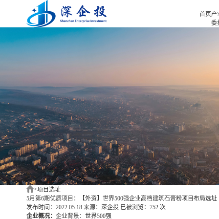
首页
产
委
招
首页
招
产业招商
招
产业咨询
园
项目选址
企业服务
合作伙伴
新闻中心
关于我们
深企投产业研究院
>
项目选址
5月第6期优质项目：【外资】世界500强企业高档建筑石膏粉项目布局选址
发布时间：2022.05.18
来源：深企投
已被浏览：752 次
企业概况：
企业背景：世界500强