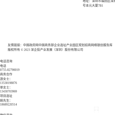
地址：深圳市福田区深南
号本元大厦7B1
友情链接：
中国政府网
中国商务部
企业选址
产业园区规划
招商网络
银创报告库
版权所有 © 2023 深企投产业发展（深圳）股份有限公司
电话咨询
电话
0755-82790019
商务合作
游女士：
13538198876
单女士：
13430703969
项目选址
姚先生：
18689220514