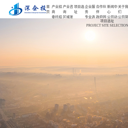
首
产业招
产业咨
项目选
企业服
合作伙
新闻中
关于
页
商
询
址
务
伴
心
们
委托招
区域发
专业选
政府园
公司动
公司
首页
项目选址
商
展规划
址
区
态
介
PROJECT SITE SELECTIO
产业招商
招商策
产业规
项目申
企业客
产业观
人力
略
划
报
户
察
源
产业咨询
招商办
园区规
投融资
行业协
联系
会
划
服务
会
们
项目选址
招商培
策划包
基金公
企业服务
训
装
司
园区运
项目评
合作伙伴
营
估
新闻中心
专题研
究
关于我们
深企投产业研究院