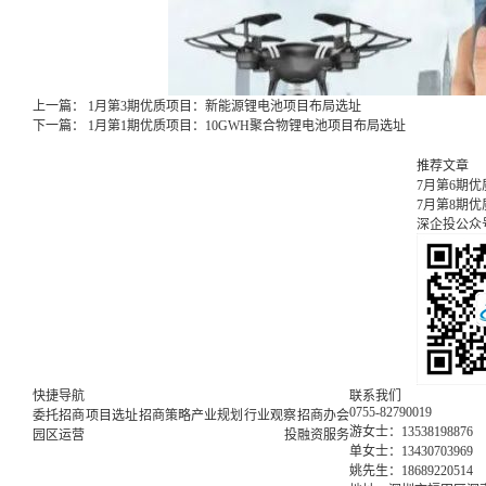
上一篇：
1月第3期优质项目：新能源锂电池项目布局选址
下一篇：
1月第1期优质项目：10GWH聚合物锂电池项目布局选址
推荐文章
7月第6期
7月第8期
深企投公众
快捷导航
联系我们
0755-82790019
委托招商
项目选址
招商策略
产业规划
行业观察
招商办会
游女士：13538198876
园区运营
投融资服务
单女士：13430703969
姚先生：18689220514