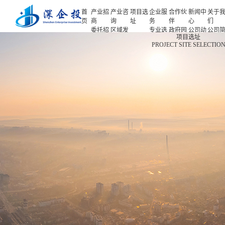
首
产业招
产业咨
项目选
企业服
合作伙
新闻中
关于
页
商
询
址
务
伴
心
们
委托招
区域发
专业选
政府园
公司动
公司
首页
项目选址
商
展规划
址
区
态
介
PROJECT SITE SELECTIO
产业招商
招商策
产业规
项目申
企业客
产业观
人力
略
划
报
户
察
源
产业咨询
招商办
园区规
投融资
行业协
联系
会
划
服务
会
们
项目选址
招商培
策划包
基金公
企业服务
训
装
司
园区运
项目评
合作伙伴
营
估
新闻中心
专题研
究
关于我们
深企投产业研究院