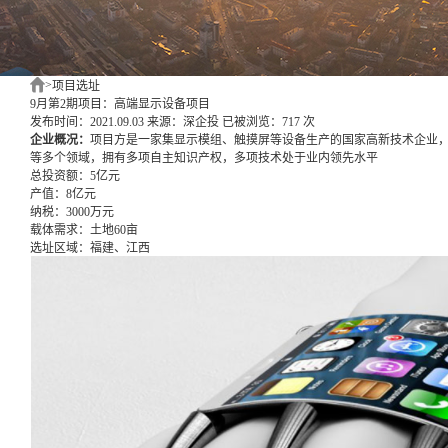
>
项目选址
9月第2期项目：高端显示设备项目
发布时间：2021.09.03
来源：深企投
已被浏览：717 次
企业概况：
项目方是一家集显示模组、触摸屏等设备生产的国家高新技术企业
等多个领域，拥有多项自主知识产权，多项技术处于业内领先水平
总投资额：
5亿元
产值：
8亿元
纳税：
3000万元
载体需求：
土地60亩
选址区域：
福建、江西