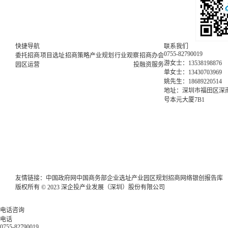
快捷导航
联系我们
0755-82790019
委托招商
项目选址
招商策略
产业规划
行业观察
招商办会
游女士：13538198876
园区运营
投融资服务
单女士：13430703969
姚先生：18689220514
地址：深圳市福田区深南
号本元大厦7B1
友情链接：
中国政府网
中国商务部
企业选址
产业园区规划
招商网络
银创报告库
版权所有 © 2023 深企投产业发展（深圳）股份有限公司
电话咨询
电话
0755-82790019