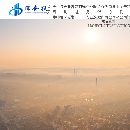
首
产业招
产业咨
项目选
企业服
合作伙
新闻中
关于
页
商
询
址
务
伴
心
们
委托招
区域发
专业选
政府园
公司动
公司
首页
项目选址
商
展规划
址
区
态
介
PROJECT SITE SELECTIO
产业招商
招商策
产业规
项目申
企业客
产业观
人力
略
划
报
户
察
源
产业咨询
招商办
园区规
投融资
行业协
联系
会
划
服务
会
们
项目选址
招商培
策划包
基金公
企业服务
训
装
司
园区运
项目评
合作伙伴
营
估
新闻中心
专题研
究
关于我们
深企投产业研究院