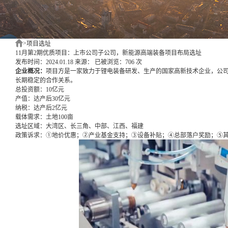
>
项目选址
11月第2期优质项目：上市公司子公司，新能源高端装备项目布局选址
发布时间：2024.01.18
来源：
已被浏览：706 次
企业概况：
项目方是一家致力于锂电装备研发、生产的国家高新技术企业，公
长期稳定的合作关系。
总投资额：
10亿元
产值：
达产后30亿元
纳税：
达产后2亿元
载体需求：
土地100亩
选址区域：
大湾区、长三角、中部、江西、福建
政策诉求：
①地价优惠；②产业基金支持；③设备补贴；④总部落户奖励；⑤