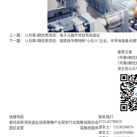
上一篇：
11月第3期优质项目：电子元器件项目布局选址
下一篇：
11月第1期优质项目：国家级专精特新“小巨人”企业，​半导体装备关
推荐文章
7月第6期
7月第8期
深企投公众
快捷导航
联系我们
0755-82790019
委托招商
项目选址
招商策略
产业规划
行业观察
招商办会
游女士：13538198876
园区运营
投融资服务
单女士：13430703969