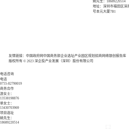
姚先生：18689220514
地址：深圳市福田区深南
号本元大厦7B1
友情链接：
中国政府网
中国商务部
企业选址
产业园区规划
招商网络
银创报告库
版权所有 © 2023 深企投产业发展（深圳）股份有限公司
电话咨询
电话
0755-82790019
商务合作
游女士：
13538198876
单女士：
13430703969
项目选址
姚先生：
18689220514