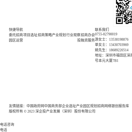
快捷导航
联系我们
0755-82790019
委托招商
项目选址
招商策略
产业规划
行业观察
招商办会
游女士：13538198876
园区运营
投融资服务
单女士：13430703969
姚先生：18689220514
地址：深圳市福田区深南
号本元大厦7B1
友情链接：
中国政府网
中国商务部
企业选址
产业园区规划
招商网络
银创报告库
版权所有 © 2023 深企投产业发展（深圳）股份有限公司
电话咨询
电话