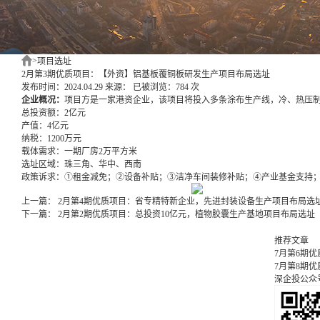
>
项目选址
2月第3期优质项目：【外资】铝基板覆铜板研发生产项目布局选址
发布时间：2024.04.29
来源：
已被浏览：784 次
企业概况：
项目方是一家港资企业，该项目将投入多条涂布生产线，冷、热压
总投资额：
2亿元
产值：
4亿元
纳税：
1200万元
载体需求：
一期厂房2万平方米
选址区域：
珠三角、华中、西南
政策诉求：
①租金减免；②设备补贴；③洁净车间装修补贴；④产业基金支持
上一篇：
2月第4期优质项目：省专精特新企业，先进封装设备生产项目布局选
下一篇：
2月第2期优质项目：总投资10亿元，植物胶囊生产基地项目布局选址
推荐文章
7月第6期
7月第8期
深企投公众