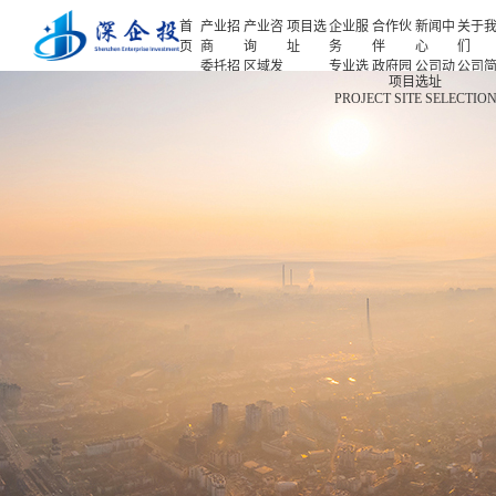
首
产业招
产业咨
项目选
企业服
合作伙
新闻中
关于
页
商
询
址
务
伴
心
们
委托招
区域发
专业选
政府园
公司动
公司
首页
项目选址
商
展规划
址
区
态
介
PROJECT SITE SELECTIO
产业招商
招商策
产业规
项目申
企业客
产业观
人力
略
划
报
户
察
源
产业咨询
招商办
园区规
投融资
行业协
联系
会
划
服务
会
们
项目选址
招商培
策划包
基金公
企业服务
训
装
司
园区运
项目评
合作伙伴
营
估
新闻中心
专题研
究
关于我们
深企投产业研究院