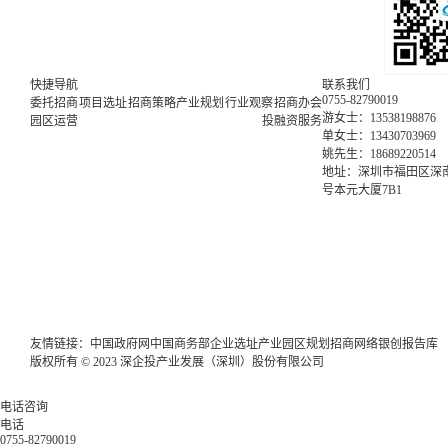
快捷导航
联系我们
0755-82790019
委托招商
项目选址
招商策略
产业规划
行业观察
招商办会
游女士：13538198876
园区运营
投融资服务
单女士：13430703969
姚先生：18689220514
地址：深圳市福田区深南
号本元大厦7B1
友情链接：
中国政府网
中国商务部
企业选址
产业园区规划
招商网络
银创报告库
版权所有 © 2023 深企投产业发展（深圳）股份有限公司
电话咨询
电话
0755-82790019