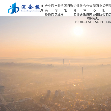
首
产业招
产业咨
项目选
企业服
合作伙
新闻中
关于
页
商
询
址
务
伴
心
们
委托招
区域发
专业选
政府园
公司动
公司
首页
项目选址
商
展规划
址
区
态
介
PROJECT SITE SELECTIO
产业招商
招商策
产业规
项目申
企业客
产业观
人力
略
划
报
户
察
源
产业咨询
招商办
园区规
投融资
行业协
联系
会
划
服务
会
们
项目选址
招商培
策划包
基金公
企业服务
训
装
司
园区运
项目评
合作伙伴
营
估
新闻中心
专题研
究
关于我们
深企投产业研究院