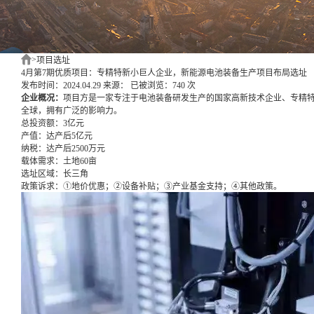
>
项目选址
4月第7期优质项目：专精特新小巨人企业，新能源电池装备生产项目布局选址
发布时间：2024.04.29
来源：
已被浏览：740 次
企业概况：
项目方是一家专注于电池装备研发生产的国家高新技术企业、专精
全球，拥有广泛的影响力。
总投资额：
3亿元
产值：
达产后5亿元
纳税：
达产后2500万元
载体需求：
土地60亩
选址区域：
长三角
政策诉求：
①地价优惠；②设备补贴；③产业基金支持；④其他政策。