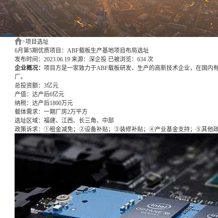
>
项目选址
6月第5期优质项目：ABF载板生产基地项目布局选址
发布时间：2023.06.19
来源：深企投
已被浏览：634 次
企业概况：
项目方是一家致力于ABF载板研发、生产的高新技术企业，在国内
厂。
总投资额：
3亿元
产值：
达产后6亿元
纳税：
达产后1800万元
载体需求：
一期厂房2万平方
选址区域：
福建、江西、长三角、中部
政策诉求：
①租金减免；②设备补贴；③装修补贴；④产业基金支持；⑤其他