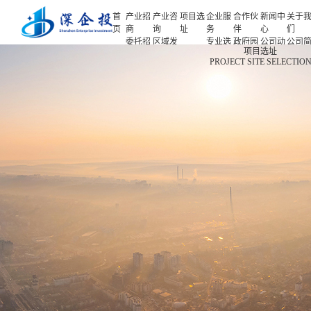
首
产业招
产业咨
项目选
企业服
合作伙
新闻中
关于
页
商
询
址
务
伴
心
们
委托招
区域发
专业选
政府园
公司动
公司
首页
项目选址
商
展规划
址
区
态
介
PROJECT SITE SELECTIO
产业招商
招商策
产业规
项目申
企业客
产业观
人力
略
划
报
户
察
源
产业咨询
招商办
园区规
投融资
行业协
联系
会
划
服务
会
们
项目选址
招商培
策划包
基金公
企业服务
训
装
司
园区运
项目评
合作伙伴
营
估
新闻中心
专题研
究
关于我们
深企投产业研究院