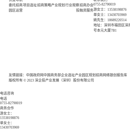
0755-82790019
委托招商
项目选址
招商策略
产业规划
行业观察
招商办会
游女士：13538198876
园区运营
投融资服务
单女士：13430703969
姚先生：18689220514
地址：深圳市福田区深南
号本元大厦7B1
友情链接：
中国政府网
中国商务部
企业选址
产业园区规划
招商网络
银创报告库
版权所有 © 2023 深企投产业发展（深圳）股份有限公司
电话咨询
电话
0755-82790019
商务合作
游女士：
13538198876
单女士：
13430703969