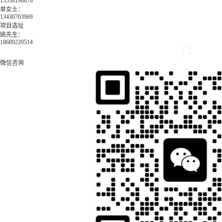
13538198876
单女士：
13430703969
项目选址
姚先生：
18689220514
微信咨询