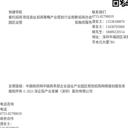
快捷导航
联系我们
0755-82790019
委托招商
项目选址
招商策略
产业规划
行业观察
招商办会
游女士：13538198876
园区运营
投融资服务
单女士：13430703969
姚先生：18689220514
地址：深圳市福田区深南
号本元大厦7B1
友情链接：
中国政府网
中国商务部
企业选址
产业园区规划
招商网络
银创报告库
版权所有 © 2023 深企投产业发展（深圳）股份有限公司
电话咨询
电话
0755-82790019
商务合作
游女士：