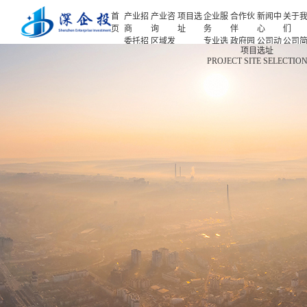
首
产业招
产业咨
项目选
企业服
合作伙
新闻中
关于
页
商
询
址
务
伴
心
们
委托招
区域发
专业选
政府园
公司动
公司
首页
项目选址
商
展规划
址
区
态
介
PROJECT SITE SELECTIO
产业招商
招商策
产业规
项目申
企业客
产业观
人力
略
划
报
户
察
源
产业咨询
招商办
园区规
投融资
行业协
联系
会
划
服务
会
们
项目选址
招商培
策划包
基金公
企业服务
训
装
司
园区运
项目评
合作伙伴
营
估
新闻中心
专题研
究
关于我们
深企投产业研究院