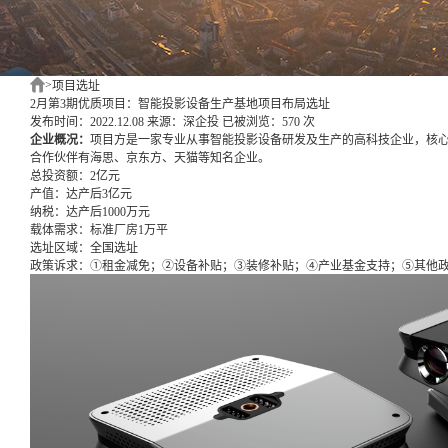
>
项目选址
2月第3期优质项目：智能投影设备生产基地项目布局选址
发布时间：2022.12.08
来源：深企投
已被浏览：570 次
企业概况：
项目方是一家专业从事智能投影设备研发及生产的高科技企业，核
合作伙伴有海思、京东方、天猫等知名企业。
总投资额：
2亿元
产值：
达产后3亿元
纳税：
达产后1000万元
载体需求：
标准厂房1万平
选址区域：
全国选址
政策诉求：
①租金减免；②设备补贴；③装修补贴；④产业基金支持；⑤其他