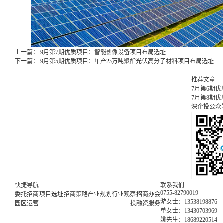
上一篇：
9月第7期优质项目：智能影像设备项目布局选址
下一篇：
9月第5期优质项目：年产25万吨聚酯光伏高分子材料项目布局选址
推荐文章
7月第6期
7月第8期
深企投公众
快捷导航
联系我们
0755-82790019
委托招商
项目选址
招商策略
产业规划
行业观察
招商办会
游女士：13538198876
园区运营
投融资服务
单女士：13430703969
姚先生：18689220514