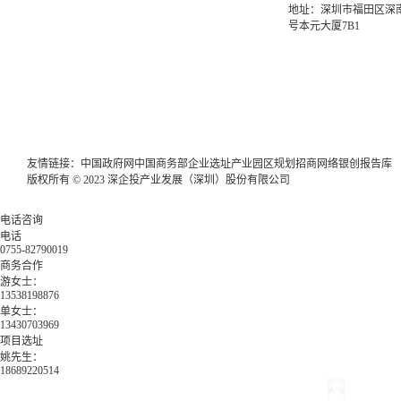
地址：深圳市福田区深南
号本元大厦7B1
友情链接：
中国政府网
中国商务部
企业选址
产业园区规划
招商网络
银创报告库
版权所有 © 2023 深企投产业发展（深圳）股份有限公司
电话咨询
电话
0755-82790019
商务合作
游女士：
13538198876
单女士：
13430703969
项目选址
姚先生：
18689220514