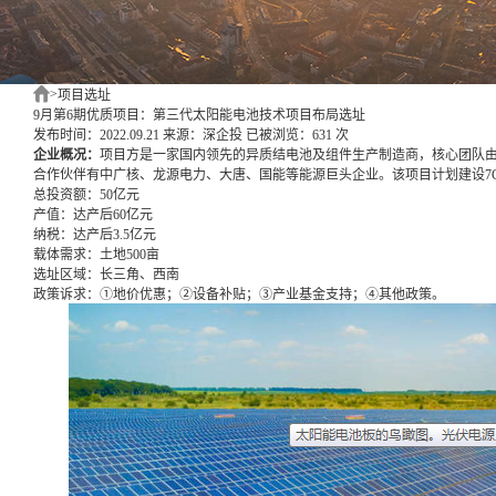
>
项目选址
9月第6期优质项目：第三代太阳能电池技术项目布局选址
发布时间：2022.09.21
来源：深企投
已被浏览：631 次
企业概况：
项目方是一家国内领先的异质结电池及组件生产制造商，核心团队由
合作伙伴有中广核、龙源电力、大唐、国能等能源巨头企业。该项目计划建设7
总投资额：
50亿元
产值：
达产后60亿元
纳税：
达产后3.5亿元
载体需求：
土地500亩
选址区域：
长三角、西南
政策诉求：
①地价优惠；②设备补贴；③产业基金支持；④其他政策。