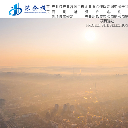
首
产业招
产业咨
项目选
企业服
合作伙
新闻中
关于
页
商
询
址
务
伴
心
们
委托招
区域发
专业选
政府园
公司动
公司
首页
项目选址
商
展规划
址
区
态
介
PROJECT SITE SELECTIO
产业招商
招商策
产业规
项目申
企业客
产业观
人力
略
划
报
户
察
源
产业咨询
招商办
园区规
投融资
行业协
联系
会
划
服务
会
们
项目选址
招商培
策划包
基金公
企业服务
训
装
司
园区运
项目评
合作伙伴
营
估
新闻中心
专题研
究
关于我们
深企投产业研究院