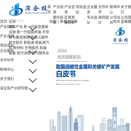
首
产业招
产业咨
项目选
企业服
合作伙
新闻中
关于
页
商
询
址
务
伴
心
们
委托招
区域发
专业选
政府园
公司动
公司
首页
全部
找到
5
条相关结果
时间
下载
商
展规划
址
区
态
介
产业招商
未来产业
新一代信息基础
招商策
产业规
项目申
企业客
产业观
人力
设施
新一代智能终端
半导
略
划
报
户
察
源
产业咨询
体与集成电路
新型元器件
招商办
园区规
投融资
行业协
联系
航空航天
新能源
新能源汽
会
划
服务
会
们
项目选址
车
新材料
生物医药
高端
招商培
策划包
基金公
企业服务
装备
现代消费
现代服务业
训
装
司
园区运
项目评
合作伙伴
营
估
新闻中心
专题研
究
关于我们
深企投产业研究院