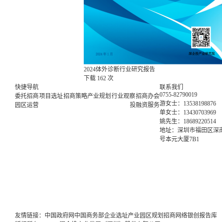
2024体外诊断行业研究报告
下载
162 次
快捷导航
联系我们
0755-82790019
委托招商
项目选址
招商策略
产业规划
行业观察
招商办会
游女士：13538198876
园区运营
投融资服务
单女士：13430703969
姚先生：18689220514
地址：深圳市福田区深南
号本元大厦7B1
友情链接：
中国政府网
中国商务部
企业选址
产业园区规划
招商网络
银创报告库