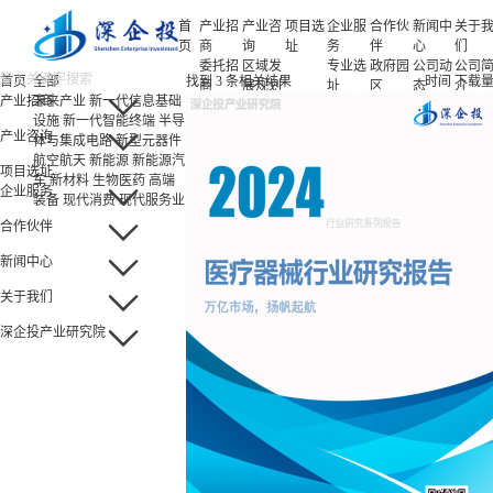
首
产业招
产业咨
项目选
企业服
合作伙
新闻中
关于
页
商
询
址
务
伴
心
们
委托招
区域发
专业选
政府园
公司动
公司
首页
全部
找到
3
条相关结果
时间
下载
商
展规划
址
区
态
介
产业招商
未来产业
新一代信息基础
招商策
产业规
项目申
企业客
产业观
人力
设施
新一代智能终端
半导
略
划
报
户
察
源
产业咨询
体与集成电路
新型元器件
招商办
园区规
投融资
行业协
联系
航空航天
新能源
新能源汽
会
划
服务
会
们
项目选址
车
新材料
生物医药
高端
招商培
策划包
基金公
企业服务
装备
现代消费
现代服务业
训
装
司
园区运
项目评
合作伙伴
营
估
新闻中心
专题研
究
关于我们
深企投产业研究院