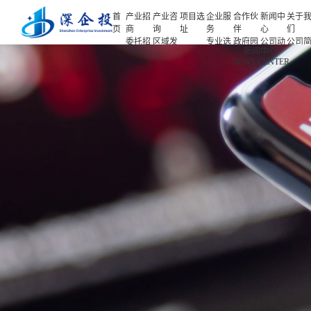
首
产业招
产业咨
项目选
企业服
合作伙
新闻中
关于
页
商
询
址
务
伴
心
们
委托招
区域发
专业选
政府园
公司动
公司
首页
新闻中心
商
展规划
址
区
态
介
NEWS CENTER
产业招商
招商策
产业规
项目申
企业客
产业观
人力
略
划
报
户
察
源
产业咨询
招商办
园区规
投融资
行业协
联系
会
划
服务
会
们
项目选址
招商培
策划包
基金公
企业服务
训
装
司
园区运
项目评
合作伙伴
营
估
新闻中心
专题研
究
关于我们
深企投产业研究院