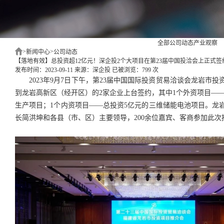
全部
公司动态
产业观察
>
>
新闻中心
公司动态
【落地有效】总投资超12亿元！深企投2个大项目在第23届中国投洽会上正式签
发布时间：2023-09-11
来源：深企投
已被浏览：799 次
2023年9月7日下午，第23届中国国际投资贸易洽谈会龙岩市
到龙岩高新区（经开区）的2家企业上台签约，其中1个外资项目——
生产项目；1个内资项目——总投资5亿元的三维储能电池项目。龙
长简洪坤和各县（市、区）主要领导，200余位嘉宾、客商参加此次