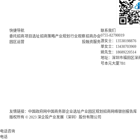
快捷导航
联系我们
0755-82790019
委托招商
项目选址
招商策略
产业规划
行业观察
招商办会
游女士：13538198876
园区运营
投融资服务
单女士：13430703969
姚先生：18689220514
地址：深圳市福田区深南
号本元大厦7B1
友情链接：
中国政府网
中国商务部
企业选址
产业园区规划
招商网络
银创报告库
版权所有 © 2023 深企投产业发展（深圳）股份有限公司
电话咨询
电话