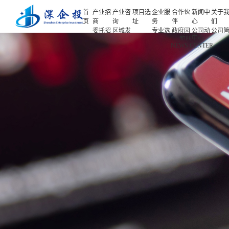
首
产业招
产业咨
项目选
企业服
合作伙
新闻中
关于
页
商
询
址
务
伴
心
们
委托招
区域发
专业选
政府园
公司动
公司
首页
新闻中心
商
展规划
址
区
态
介
NEWS CENTER
产业招商
招商策
产业规
项目申
企业客
产业观
人力
略
划
报
户
察
源
产业咨询
招商办
园区规
投融资
行业协
联系
会
划
服务
会
们
项目选址
招商培
策划包
基金公
企业服务
训
装
司
园区运
项目评
合作伙伴
营
估
新闻中心
专题研
究
关于我们
深企投产业研究院