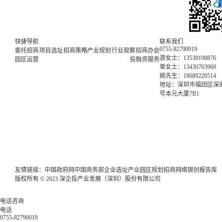
快捷导航
联系我们
0755-82790019
委托招商
项目选址
招商策略
产业规划
行业观察
招商办会
游女士：13538198876
园区运营
投融资服务
单女士：13430703969
姚先生：18689220514
地址：深圳市福田区深南
号本元大厦7B1
友情链接：
中国政府网
中国商务部
企业选址
产业园区规划
招商网络
银创报告库
版权所有 © 2023 深企投产业发展（深圳）股份有限公司
电话咨询
电话
0755-82790019