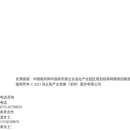
友情链接：
中国政府网
中国商务部
企业选址
产业园区规划
招商网络
银创报
版权所有 © 2023 深企投产业发展（深圳）股份有限公司
电话咨询
电话
0755-82790019
商务合作
游女士：
13538198876
单女士：