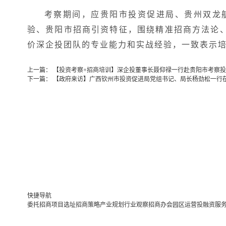
考察期间，应贵阳市投资促进局、贵州双龙
验、贵阳市招商引资特征，围绕精准招商方法论
价深企投团队的专业能力和实战经验，一致表示
上一篇：
【投资考察+招商培训】深企投董事长聂仰禄一行赴贵阳市考察
下一篇：
【政府来访】广西钦州市投资促进局党组书记、局长杨劲松一行
快捷导航
委托招商
项目选址
招商策略
产业规划
行业观察
招商办会
园区运营
投融资服