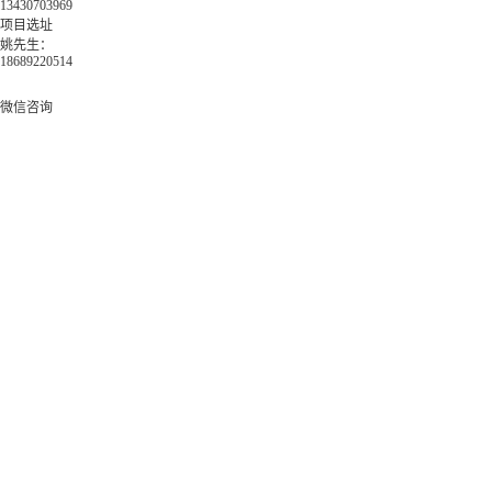
13430703969
项目选址
姚先生：
18689220514
微信咨询