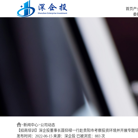
首页
产
委
招
首页
招
产业招商
招
产业咨询
园
项目选址
企业服务
合作伙伴
新闻中心
关于我们
深企投产业研究院
>
>
新闻中心
公司动态
【招商培训】深企投董事长聂仰禄一行赴贵阳市考察投资环境并开展专题
发布时间：2022-06-15
来源：深企投
已被浏览：883 次