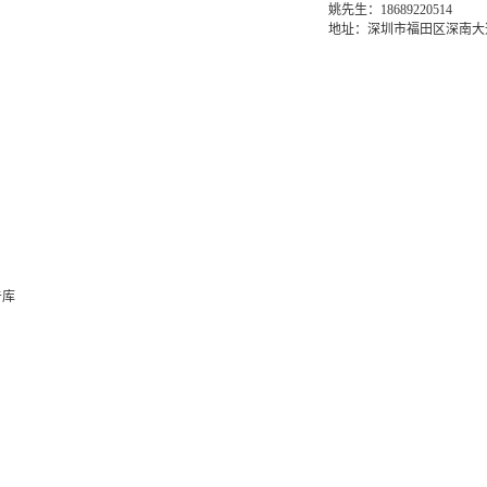
姚先生：18689220514
地址：深圳市福田区深南大道6
告库