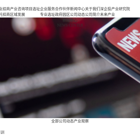
业招商
产业咨询
项目选址
企业服务
合作伙伴
新闻中心
关于我们
深企投产业研究院
托招商
区域发展
专业选址
政府园区
公司动态
公司简介
未来产业
商策略
规划
项目申报
企业客户
产业观察
人力资源
新一代信息基础设
新闻中心
NEWS CENTER
商办会
产业规划
投融资服
行业协会
联系我们
施
商培训
园区规划
务
基金公司
新一代智能终端
区运营
策划包装
半导体与集成电路
项目评估
新型元器件
专题研究
航空航天
新能源
新能源汽车
新材料
生物医药
高端装备
现代消费
现代服务业
全部
公司动态
产业观察
培训