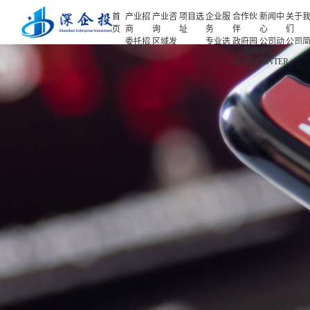
首
产业招
产业咨
项目选
企业服
合作伙
新闻中
关于
页
商
询
址
务
伴
心
们
委托招
区域发
专业选
政府园
公司动
公司
首页
新闻中心
商
展规划
址
区
态
介
NEWS CENTER
产业招商
招商策
产业规
项目申
企业客
产业观
人力
略
划
报
户
察
源
产业咨询
招商办
园区规
投融资
行业协
联系
会
划
服务
会
们
项目选址
招商培
策划包
基金公
企业服务
训
装
司
园区运
项目评
合作伙伴
营
估
新闻中心
专题研
究
关于我们
深企投产业研究院