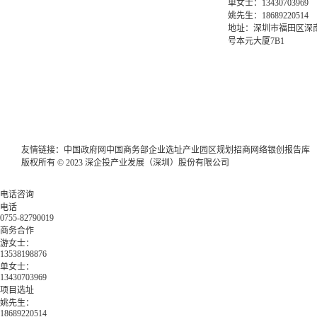
单女士：13430703969
姚先生：18689220514
地址：深圳市福田区深南
号本元大厦7B1
友情链接：
中国政府网
中国商务部
企业选址
产业园区规划
招商网络
银创报告库
版权所有 © 2023 深企投产业发展（深圳）股份有限公司
电话咨询
电话
0755-82790019
商务合作
游女士：
13538198876
单女士：
13430703969
项目选址
姚先生：
18689220514