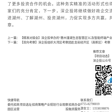
了更多投资合作的机会。这种务实精准的活动形式也
家们的充分肯定，下一步，深企投将继续做好政企交
进湖州、了解湖州、投资湖州，力促实现多方共赢，
章。
上一篇：
【精准对接会】深企投举办的“惠州潼湖生态智慧区5G及智能终端产业
下一篇：
【双向考察】深企投组织大湾区考察团赴龙岩经开区（高新区）考察
推荐文章
【项目动态】
深企投公众号
快捷导航
联系我们
0755-82790019
委托招商
项目选址
招商策略
产业规划
行业观察
招商办会
游女士：13538198876
园区运营
投融资服务