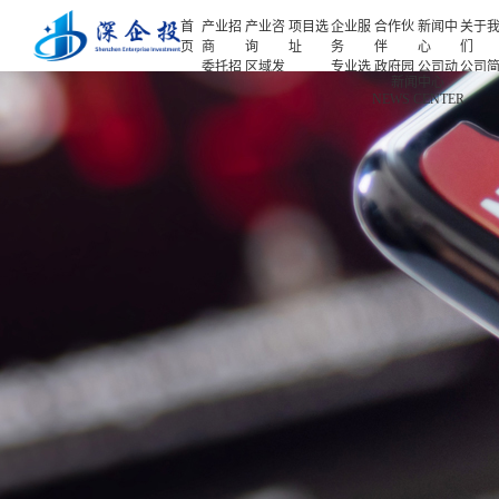
首
产业招
产业咨
项目选
企业服
合作伙
新闻中
关于
页
商
询
址
务
伴
心
们
委托招
区域发
专业选
政府园
公司动
公司
首页
新闻中心
商
展规划
址
区
态
介
NEWS CENTER
产业招商
招商策
产业规
项目申
企业客
产业观
人力
略
划
报
户
察
源
产业咨询
招商办
园区规
投融资
行业协
联系
会
划
服务
会
们
项目选址
招商培
策划包
基金公
企业服务
训
装
司
园区运
项目评
合作伙伴
营
估
新闻中心
专题研
究
关于我们
深企投产业研究院