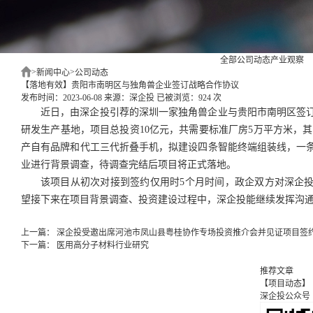
全部
公司动态
产业观察
>
>
新闻中心
公司动态
【落地有效】贵阳市南明区与独角兽企业签订战略合作协议
发布时间：2023-06-08
来源：深企投
已被浏览：924 次
近日，由深企投引荐的深圳一家独角兽企业与贵阳市南明区签
研发生产基地，项目总投资10亿元，共需要标准厂房5万平方米，其
产自有品牌和代工三代折叠手机，拟建设四条智能终端组装线，一
业进行背景调查，待调查完结后项目将正式落地。
该项目从初次对接到签约仅用时5个月时间，政企双方对深企
望接下来在项目背景调查、投资建设过程中，深企投能继续发挥沟通
上一篇：
深企投受邀出席河池市凤山县粤桂协作专场投资推介会并见证项目签
下一篇：
医用高分子材料行业研究
推荐文章
【项目动态】
深企投公众号