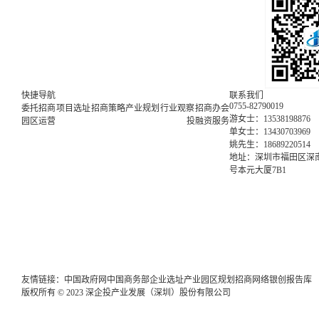
快捷导航
联系我们
0755-82790019
委托招商
项目选址
招商策略
产业规划
行业观察
招商办会
游女士：13538198876
园区运营
投融资服务
单女士：13430703969
姚先生：18689220514
地址：深圳市福田区深南
号本元大厦7B1
友情链接：
中国政府网
中国商务部
企业选址
产业园区规划
招商网络
银创报告库
版权所有 © 2023 深企投产业发展（深圳）股份有限公司