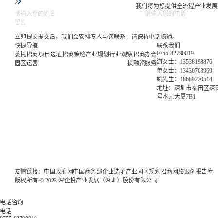
我们将为您提供全流程产业发展
提交后，我们会安排专人与您联系，请保持电话畅通。
快捷导航
联系我们
0755-82790019
委托招商
项目选址
招商策略
产业规划
行业观察
招商办会
游女士：13538198876
园区运营
投融资服务
单女士：13430703969
姚先生：18689220514
地址：深圳市福田区深南
号本元大厦7B1
友情链接：
中国政府网
中国商务部
企业选址
产业园区规划
招商网络
银创报告库
版权所有 © 2023 深企投产业发展（深圳）股份有限公司
电话咨询
电话