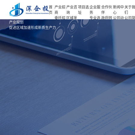
首
产业招
产业咨
项目选
企业服
合作伙
新闻中
关于
页
商
询
址
务
伴
心
们
委托招
区域发
专业选
政府园
公司动
公司
首页
产业规划
商
展规划
址
区
态
介
产业招商
促进区域加速形成新质生产力
招商策
产业规
项目申
企业客
产业观
人力
略
划
报
户
察
源
产业咨询
招商办
园区规
投融资
行业协
联系
会
划
服务
会
们
项目选址
招商培
策划包
基金公
企业服务
训
装
司
园区运
项目评
合作伙伴
营
估
新闻中心
专题研
究
关于我们
深企投产业研究院