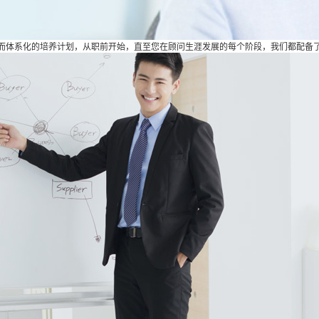
而体系化的培养计划，从职前开始，直至您在顾问生涯发展的每个阶段，我们都配备