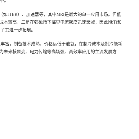
中。
如ITER）、加速器等，其中MRI是最大的单一应用市场。但低
本较高。二是在强磁场下临界电流密度迅速衰减，因此NbTi和
约了其进一步拓展。
资源丰富，制备技术成熟，价格远低于液氦，在制冷成本及制冷能耗
为未来核聚变、电力传输等高场强、高效率应用的主流发展方