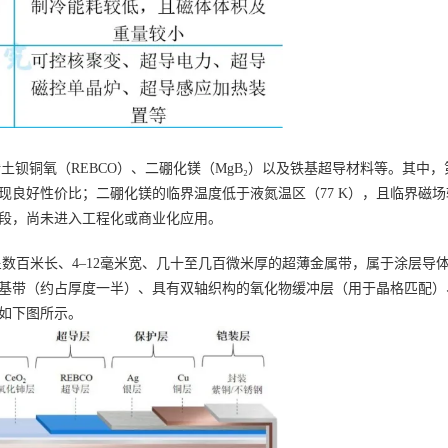
土钡铜氧（REBCO）、二硼化镁（MgB₂）以及铁基超导材料等。其中
现良好性价比；二硼化镁的临界温度低于液氮温区（77 K），且临界磁
段，尚未进入工程化或商业化应用。
呈数百米长、4–12毫米宽、几十至几百微米厚的超薄金属带，属于涂层
基带（约占厚度一半）、具有双轴织构的氧化物缓冲层（用于晶格匹配）
如下图所示。