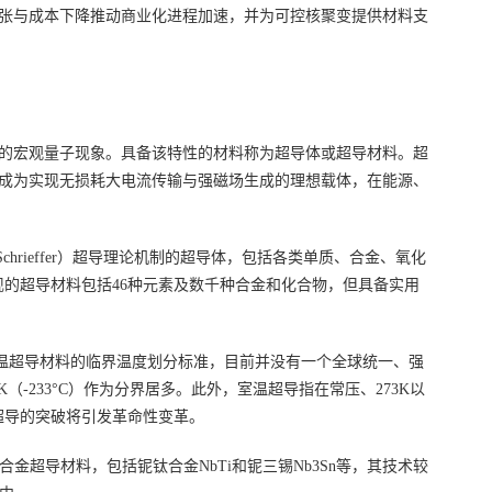
张与成本下降推动商业化进程加速，并为可控核聚变提供材料支
性的宏观量子现象。具备该特性的材料称为超导体或超导材料。超
成为实现无损耗大电流传输与强磁场生成的理想载体，在能源、
chrieffer）超导理论机制的超导体，包括各类单质、合金、氧化
现的超导材料包括46种元素及数千种合金和化合物，但具备实用
高温超导材料的临界温度划分标准，目前并没有一个全球统一、强
0K（-233°C）作为分界居多。此外，室温超导指在常压、273K以
温超导的突破将引发革命性变革。
合金超导材料，包括铌钛合金NbTi和铌三锡Nb3Sn等，其技术较