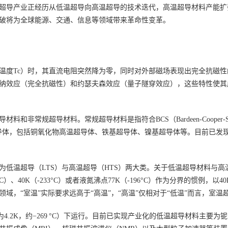
超导产业正经历从低温超导向高温超导的技术迭代，高温超导材料产能扩
破将为全球能源、交通、信息等领域带来革命性变革。
温度Tc）时，其直流电阻突然降为零，同时对外部磁场表现出完全抗磁
纳效应（完全抗磁性）和约瑟夫森效应（量子隧穿效应），这些特性使其
常规超导材料。常规超导材料是指符合BCS（Bardeen-Cooper-S
超导体，包括铜氧化物高温超导体、铁基超导体、镍基超导体等。目前已发
为低温超导（LTS）与高温超导（HTS）两大类。关于低温超导材料与
、40K（-233°C）或者液氮沸点77K（-196°C）作为分界的惯例，以4
域，“室温”实际要求远高于“高温”，“高温”仅相对于“低温”而言，室
.2K，约−269 °C）下运行。目前已实现产业化的低温超导材料主要为铌