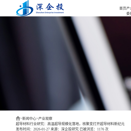
首页
产
委
招
首页
招
产业招商
招
产业咨询
园
项目选址
企业服务
合作伙伴
新闻中心
关于我们
深企投产业研究院
>
>
新闻中心
产业观察
超导材料行业研究：高温超导规模化落地，核聚变打开超导材料新纪元
发布时间：2026-01-27
来源：深企投研究
已被浏览：1176 次