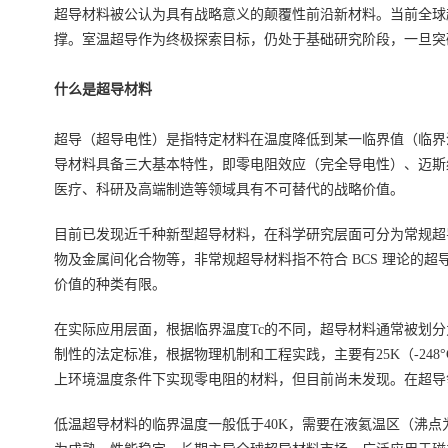
超导材料被公认为具有战略意义的颠覆性前沿新材料。当前全球
撑。室温超导作为终极探索目标，仍处于基础研究阶段，一旦突
什么是超导材料
超导（超导电性）是指特定材料在温度降低到某一临界值（临界
导材料具备三大基本特性，即零电阻效应（完全导电性）、迈斯
医疗、科研及高端制造等领域具有不可替代的战略价值。
目前已发现近千种新型超导材料，在科学研究层面可分为常规超导材料和非
物及金属间化合物等，非常规超导材料指不符合 BCS 理论的
价值的种类有限。
在实际应用层面，根据临界温度Tc的不同，超导材料通常被划分
制性的法定标准，根据物理机制和工程实践，主要有25K（-248°C）
上环境温度条件下实现零电阻的材料，但目前尚未发现。在超导领
低温超导材料的临界温度一般低于40K，需要在液氦温区（沸点为4