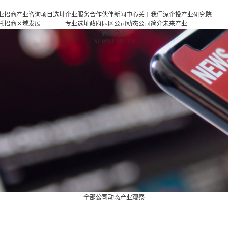
业招商
产业咨询
项目选址
企业服务
合作伙伴
新闻中心
关于我们
深企投产业研究院
托招商
区域发展
专业选址
政府园区
公司动态
公司简介
未来产业
商策略
规划
项目申报
企业客户
产业观察
人力资源
新一代信息基础设
新闻中心
NEWS CENTER
商办会
产业规划
投融资服
行业协会
联系我们
施
商培训
园区规划
务
基金公司
新一代智能终端
区运营
策划包装
半导体与集成电路
项目评估
新型元器件
专题研究
航空航天
新能源
新能源汽车
新材料
生物医药
高端装备
现代消费
现代服务业
全部
公司动态
产业观察