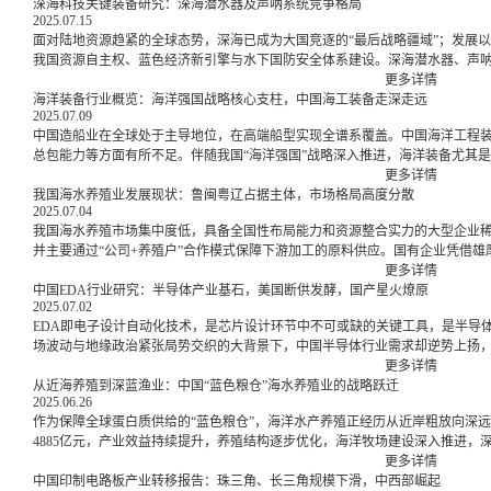
深海科技关键装备研究：深海潜水器及声呐系统竞争格局
2025.07.15
面对陆地资源趋紧的全球态势，深海已成为大国竞逐的“最后战略疆域”；发展以
我国资源自主权、蓝色经济新引擎与水下国防安全体系建设。深海潜水器、声
间广阔。
更多详情
海洋装备行业概览：海洋强国战略核心支柱，中国海工装备走深走远
2025.07.09
中国造船业在全球处于主导地位，在高端船型实现全谱系覆盖。中国海洋工程
总包能力等方面有所不足。伴随我国“海洋强国”战略深入推进，海洋装备尤其
更多详情
我国海水养殖业发展现状：鲁闽粤辽占据主体，市场格局高度分散
2025.07.04
我国海水养殖市场集中度低，具备全国性布局能力和资源整合实力的大型企业
并主要通过“公司+养殖户”合作模式保障下游加工的原料供应。国有企业凭借
力量。
更多详情
中国EDA行业研究：半导体产业基石，美国断供发酵，国产星火燎原
2025.07.02
EDA即电子设计自动化技术，是芯片设计环节中不可或缺的关键工具，是半导
场波动与地缘政治紧张局势交织的大背景下，中国半导体行业需求却逆势上扬，
数字经济发展进程中难以规避的“阿克琉斯之踵”。
更多详情
从近海养殖到深蓝渔业：中国“蓝色粮仓”海水养殖业的战略跃迁
2025.06.26
作为保障全球蛋白质供给的“蓝色粮仓”，海洋水产养殖正经历从近岸粗放向深
4885亿元，产业效益持续提升，养殖结构逐步优化，海洋牧场建设深入推进，
更多详情
中国印制电路板产业转移报告：珠三角、长三角规模下滑，中西部崛起