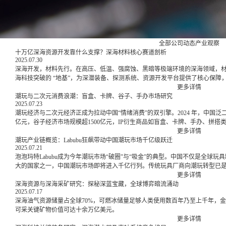
全部
公司动态
产业观察
十万亿深海资源开发靠什么支撑？深海材料核心赛道剖析
2025.07.30
深海开发，材料先行。在高压、低温、强腐蚀、黑暗等极端环境的深海领域，
海科技突破的 “地基”，为深潜装备、探测系统、资源开发平台提供了核心保障
越。同时，作为撬动十万亿美元深海矿产资源市场的支点，深海材料的创新将
更多详情
潜力，支撑起从装备制造到资源利用的全产业链发展。
潮玩与二次元消费浪潮：盲盒、卡牌、谷子、手办市场研究
2025.07.23
潮玩经济与二次元经济正成为拉动中国“情绪消费”的双引擎。2024 年，中国泛二
亿元，谷子经济市场规模超1500亿元，IP衍生商品如盲盒、卡牌、手办、拼搭
更多详情
潮玩产业链概览：Labubu狂飙带动中国潮玩市场千亿级跃迁
2025.07.21
泡泡玛特Labubu成为今年潮玩市场“破圈”与“吸金”的典型。中国不仅是全球
大的国家之一，中国潮玩市场即将进入千亿行列。传统玩具厂商向潮玩转型已
更多详情
深海资源与深海采矿研究：探秘深蓝宝藏，全球博弈暗流涌动
2025.07.17
深海油气资源储量占全球70%，可燃冰储量足够人类使用数百年乃至上千年，
可采关键矿物价值可达十余万亿美元。
更多详情