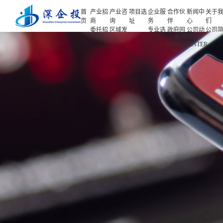
首
产业招
产业咨
项目选
企业服
合作伙
新闻中
关于
页
商
询
址
务
伴
心
们
委托招
区域发
专业选
政府园
公司动
公司
首页
新闻中心
商
展规划
址
区
态
介
NEWS CENTER
产业招商
招商策
产业规
项目申
企业客
产业观
人力
略
划
报
户
察
源
产业咨询
招商办
园区规
投融资
行业协
联系
会
划
服务
会
们
项目选址
招商培
策划包
基金公
企业服务
训
装
司
园区运
项目评
合作伙伴
营
估
新闻中心
专题研
究
关于我们
深企投产业研究院