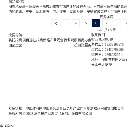
2025.06.23
围绕承载珠三角和长三角核心城市PCB产业的转移外溢，当前珠三角内部的惠
西的赣州、吉安，湖北黄石、四川遂宁、湖南益阳、安徽宣城等成为PCB产业
更多详情
3
4
5
6
7
8
1-18 共177条
快捷导航
联系我们
0755-82790019
委托招商
项目选址
招商策略
产业规划
行业观察
招商办会
游女士：13538198876
园区运营
投融资服务
单女士：13430703969
姚先生：18689220514
地址：深圳市福田区深南
号本元大厦7B1
友情链接：
中国政府网
中国商务部
企业选址
产业园区规划
招商网络
银创报告库
版权所有 © 2023 深企投产业发展（深圳）股份有限公司
电话咨询