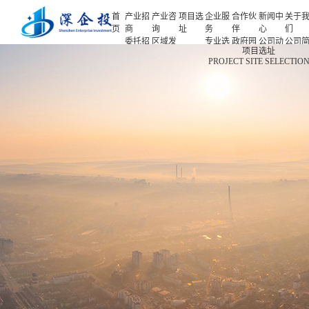
首
产业招
产业咨
项目选
企业服
合作伙
新闻中
关于
页
商
询
址
务
伴
心
们
委托招
区域发
专业选
政府园
公司动
公司
首页
项目选址
商
展规划
址
区
态
介
PROJECT SITE SELECTIO
产业招商
招商策
产业规
项目申
企业客
产业观
人力
略
划
报
户
察
源
产业咨询
招商办
园区规
投融资
行业协
联系
会
划
服务
会
们
项目选址
招商培
策划包
基金公
企业服务
训
装
司
园区运
项目评
合作伙伴
营
估
新闻中心
专题研
究
关于我们
深企投产业研究院