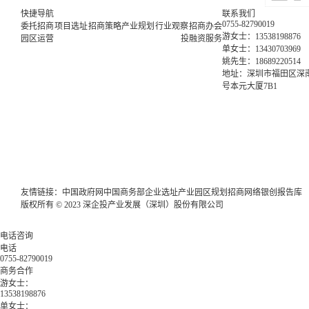
快捷导航
联系我们
0755-82790019
委托招商
项目选址
招商策略
产业规划
行业观察
招商办会
游女士：13538198876
园区运营
投融资服务
单女士：13430703969
姚先生：18689220514
地址：深圳市福田区深南
号本元大厦7B1
友情链接：
中国政府网
中国商务部
企业选址
产业园区规划
招商网络
银创报告库
版权所有 © 2023 深企投产业发展（深圳）股份有限公司
电话咨询
电话
0755-82790019
商务合作
游女士：
13538198876
单女士：