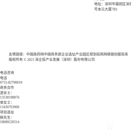
地址：深圳市福田区深南
号本元大厦7B1
友情链接：
中国政府网
中国商务部
企业选址
产业园区规划
招商网络
银创报告库
版权所有 © 2023 深企投产业发展（深圳）股份有限公司
电话咨询
电话
0755-82790019
商务合作
游女士：
13538198876
单女士：
13430703969
项目选址
姚先生：
18689220514