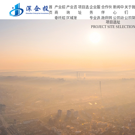
首
产业招
产业咨
项目选
企业服
合作伙
新闻中
关于
页
商
询
址
务
伴
心
们
委托招
区域发
专业选
政府园
公司动
公司
首页
项目选址
商
展规划
址
区
态
介
PROJECT SITE SELECTIO
产业招商
招商策
产业规
项目申
企业客
产业观
人力
略
划
报
户
察
源
产业咨询
招商办
园区规
投融资
行业协
联系
会
划
服务
会
们
项目选址
招商培
策划包
基金公
企业服务
训
装
司
园区运
项目评
合作伙伴
营
估
新闻中心
专题研
究
关于我们
深企投产业研究院