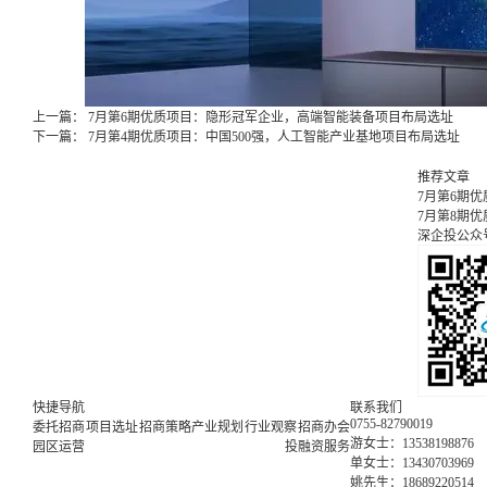
上一篇：
7月第6期优质项目：隐形冠军企业，高端智能装备项目布局选址
下一篇：
7月第4期优质项目：中国500强，人工智能产业基地项目布局选址
推荐文章
7月第6期
7月第8期
深企投公众
快捷导航
联系我们
0755-82790019
委托招商
项目选址
招商策略
产业规划
行业观察
招商办会
游女士：13538198876
园区运营
投融资服务
单女士：13430703969
姚先生：18689220514