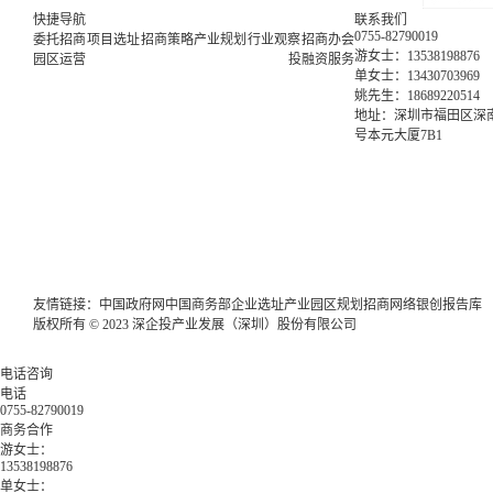
快捷导航
联系我们
0755-82790019
委托招商
项目选址
招商策略
产业规划
行业观察
招商办会
游女士：13538198876
园区运营
投融资服务
单女士：13430703969
姚先生：18689220514
地址：深圳市福田区深南
号本元大厦7B1
友情链接：
中国政府网
中国商务部
企业选址
产业园区规划
招商网络
银创报告库
版权所有 © 2023 深企投产业发展（深圳）股份有限公司
电话咨询
电话
0755-82790019
商务合作
游女士：
13538198876
单女士：