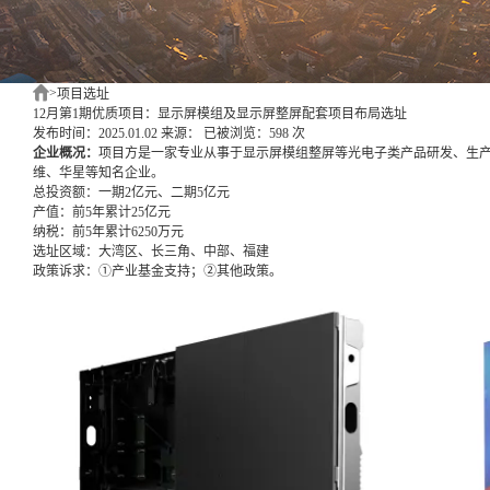
>
项目选址
12月第1期优质项目：显示屏模组及显示屏整屏配套项目布局选址
发布时间：2025.01.02
来源：
已被浏览：598 次
企业概况：
项目方是一家专业从事于显示屏模组整屏等光电子类产品研发、生
维、华星等知名企业。
总投资额：
一期2亿元、二期5亿元
产值：
前5年累计25亿元
纳税：
前5年累计6250万元
选址区域：
大湾区、长三角、中部、福建
政策诉求：
①产业基金支持；②其他政策。