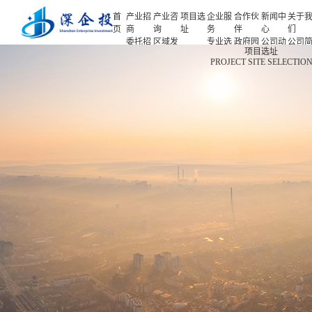
首
产业招
产业咨
项目选
企业服
合作伙
新闻中
关于
页
商
询
址
务
伴
心
们
委托招
区域发
专业选
政府园
公司动
公司
首页
项目选址
商
展规划
址
区
态
介
PROJECT SITE SELECTIO
产业招商
招商策
产业规
项目申
企业客
产业观
人力
略
划
报
户
察
源
产业咨询
招商办
园区规
投融资
行业协
联系
会
划
服务
会
们
项目选址
招商培
策划包
基金公
企业服务
训
装
司
园区运
项目评
合作伙伴
营
估
新闻中心
专题研
究
关于我们
深企投产业研究院