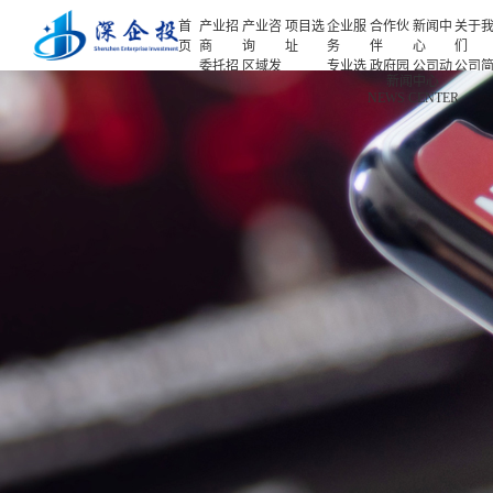
首
产业招
产业咨
项目选
企业服
合作伙
新闻中
关于
页
商
询
址
务
伴
心
们
委托招
区域发
专业选
政府园
公司动
公司
首页
新闻中心
商
展规划
址
区
态
介
NEWS CENTER
产业招商
招商策
产业规
项目申
企业客
产业观
人力
略
划
报
户
察
源
产业咨询
招商办
园区规
投融资
行业协
联系
会
划
服务
会
们
项目选址
招商培
策划包
基金公
企业服务
训
装
司
园区运
项目评
合作伙伴
营
估
新闻中心
专题研
究
关于我们
深企投产业研究院