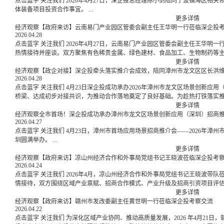
点击蓝字 关注我们 2026年4月27日，深企投总经理陈小剑陪同宁波镇海区相关领导，赴一家专精特新企业开展交流对接，洽谈半导
体装备项目投资合作事宜。 ...
更多详情
经济观察【政府来访】云南易门产业园区管委会副主任王华明一行莅临深企投
2026.04.28
点击蓝字 关注我们 2026年4月27日，云南易门产业园区管委会副主任王华明一行莅临深企投考察交流，深企投董事长聂仰禄率团队
热情接待并座谈。双方聚焦有色稀贵金属、绿色建材、食品加工、生物制药等主导
更多详情
经济观察【政企对接】深企投牵头落实推介会成效，陪同漳州市龙文区区长洪
2026.04.28
点击蓝字 关注我们 4月23日深企投成功承办2026年漳州市龙文区场景创新应用（深圳）招商推介会，期间政企双方搭建了高效沟通
桥梁、达成初步对接共识，为推动合作落地奠定了良好基础。为趁热打铁落实推介会
更多详情
经济观察全市首场！深企投成功承办漳州市龙文区场景创新应用（深圳）招商
2026.04.27
点击蓝字 关注我们 4月23日，漳州市首场应用场景招商推介会——2026年漳州市龙文区场景创新应用（深圳）招商推介对接会在深
圳圆满举办。 ...
更多详情
经济观察【政府来访】凉山州经济合作和外事局党组书记王晓波莅临深企投考
2026.04.24
点击蓝字 关注我们 2026年4月，凉山州经济合作和外事局党组书记王晓波带队莅临深企投考察交流，深企投董事长聂仰禄携团队热
情接待，双方围绕区域产业禀赋、招商合作模式、产业升级及招商引资项目评估等
更多详情
经济观察【政府来访】赣州市发改委副主任黄世明一行莅临深企投考察交流
2026.04.22
点击蓝字 关注我们 为深化区域产业协同、推动高质量发展，2026 年4月21日，赣州市发展和改革委员会副主任黄世明一行莅临深企