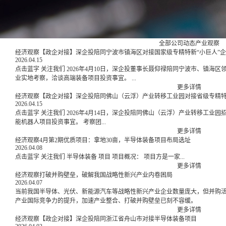
全部
公司动态
产业观察
经济观察【政企对接】深企投陪同宁波市镇海区对接国家级专精特新“小巨人”
2026.04.15
点击蓝字 关注我们 2026年4月10日，深企投董事长聂仰禄陪同宁波市、镇海区领导一行，专程前往一家国家级专精特新“小巨人”企
业实地考察，洽谈高端装备项目投资事宜。 ...
更多详情
经济观察【政企对接】深企投陪同佛山（云浮）产业转移工业园对接省级专精
2026.04.15
点击蓝字 关注我们 2026年4月14日，深企投陪同佛山（云浮）产业转移工业园招商领导一行，对接一家省级专精特新企业，洽谈智
能机器人项目投资事宜。 考察团...
更多详情
经济观察4月第2期优质项目：拿地30亩，半导体装备项目布局选址
2026.04.08
点击蓝字 关注我们 半导体装备 项目 项目概况： 项目方是一家...
更多详情
经济观察打破并购壁垒，破解我国战略性新兴产业内卷困局
2026.04.07
当前我国半导体、光伏、新能源汽车等战略性新兴产业企业数量庞大，但并购
产业国际竞争力的提升，加速产业整合、打破并购壁垒已刻不容缓。
更多详情
经济观察【政企对接】深企投陪同浙江省舟山市对接半导体装备项目