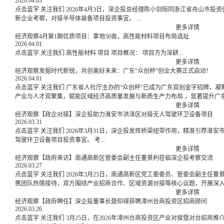
2026.04.03
点击蓝字 关注我们 2026年4月3日，深企投总经理陈小剑陪同浙江省舟山市投资促进中心、普陀区相关部门领导，赴深圳省级专精特
新企业考察，对接半导体装备项目投资事宜。 ...
更多详情
经济观察4月第1期优质项目：拿地50亩，高性能材料项目布局选址
2026.04.01
点击蓝字 关注我们 高性能材料 项目 项目概况： 项目方为深耕...
更多详情
经济观察发掘时代新锐，共创美好未来：广东“众创杯”创业大赛正式启动！
2026.04.01
点击蓝字 关注我们 广东省人社厅主办的“众创杯”已成为广东双创金字招牌，凝聚创业者与投资人，营造浓厚双创氛围 ，有效推动
产业与人才双聚集，赋能区域经济高质量发展与新质生产力布局 ，显著提升广
与经济发展注入强劲动能。 ...
更多详情
经济观察【政企对接】深企投助力淮安市洪泽区对接无人驾驶环卫设备项目
2026.03.31
点击蓝字 关注我们 2026年3月31日，深企投发挥桥梁纽带作用，精准引荐淮安市洪泽区领导对接一家省级专精特新企业，洽谈无人
驾驶环卫设备项目投资事宜。 考...
更多详情
经济观察【政府来访】南通高新区管委会副主任董景利莅临深企投考察交流
2026.03.27
点击蓝字 关注我们 2026年3月25日，南通高新区党工委委员、管委会副主任董景利一行莅临深企投考察交流。深企投董事长聂仰禄
携团队热情接待，双方围绕产业招商合作、区域资源对接等核心议题，开展深入座
更多详情
经济观察【政府聘任】深企投董事长聂仰禄获聘漳州台商投资区招商顾问
2026.03.26
点击蓝字 关注我们 3月25日，在2026年漳州台商投资区产业对接暨对台招商推介会（大湾区专场）上，深企投董事长聂仰禄正式获