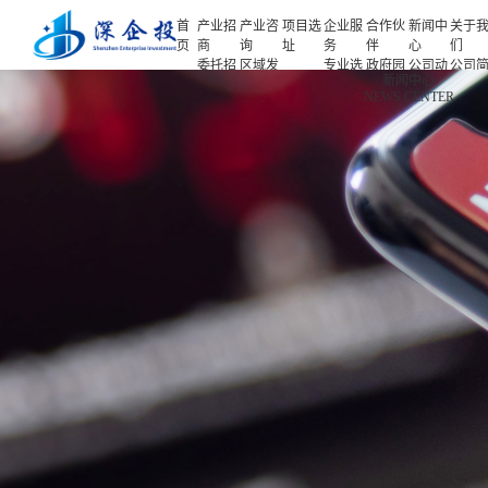
首
产业招
产业咨
项目选
企业服
合作伙
新闻中
关于
页
商
询
址
务
伴
心
们
委托招
区域发
专业选
政府园
公司动
公司
首页
新闻中心
商
展规划
址
区
态
介
NEWS CENTER
产业招商
招商策
产业规
项目申
企业客
产业观
人力
略
划
报
户
察
源
产业咨询
招商办
园区规
投融资
行业协
联系
会
划
服务
会
们
项目选址
招商培
策划包
基金公
企业服务
训
装
司
园区运
项目评
合作伙伴
营
估
新闻中心
专题研
究
关于我们
深企投产业研究院