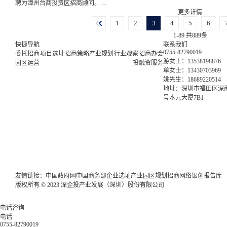
聘为漳州台商投资区招商顾问。 ...
更多详情
1
2
3
4
5
6
1-89 共889条
快捷导航
联系我们
0755-82790019
委托招商
项目选址
招商策略
产业规划
行业观察
招商办会
游女士：13538198876
园区运营
投融资服务
单女士：13430703969
姚先生：18689220514
地址：深圳市福田区深南
号本元大厦7B1
友情链接：
中国政府网
中国商务部
企业选址
产业园区规划
招商网络
银创报告库
版权所有 © 2023 深企投产业发展（深圳）股份有限公司
电话咨询
电话
0755-82790019