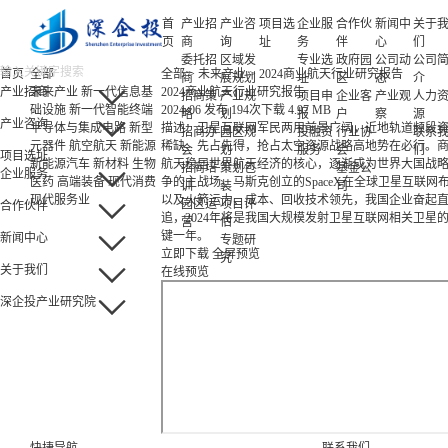
首
产业招
产业咨
项目选
企业服
合作伙
新闻中
关于
页
商
询
址
务
伴
心
们
委托招
区域发
专业选
政府园
公司动
公司
首页
全部
全部
>
未来产业
>
2024商业航天行业研究报告
商
展规划
址
区
态
介
产业招商
未来产业
新一代信息基
2024商业航天行业研究报告
招商策
产业规
项目申
企业客
产业观
人力
础设施
新一代智能终端
2024-06 发布
194次下载
4.97 MB
略
划
报
户
察
源
产业咨询
半导体与集成电路
新型
描述：卫星互联网军民两用前景广阔，近地轨道频段
招商办
园区规
投融资
行业协
联系
元器件
航空航天
新能源
稀缺、先占先得，抢占太空资源战略高地势在必行。
会
划
服务
会
们
项目选址
新能源汽车
新材料
生物
航天稳居世界航天经济的核心，逐渐成为世界大国战
招商培
策划包
基金公
企业服务
医药
高端装备
现代消费
争的主战场。马斯克创立的SpaceX在全球卫星互联网
训
装
司
现代服务业
以及火箭运力、成本、回收技术领先，我国企业奋起
园区运
项目评
合作伙伴
追，2024年将是我国大规模发射卫星互联网相关卫星
营
估
键一年。
新闻中心
专题研
立即下载
全屏预览
究
关于我们
在线预览
深企投产业研究院