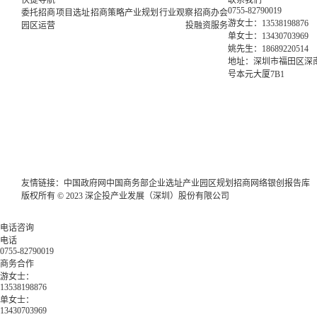
快捷导航
联系我们
0755-82790019
委托招商
项目选址
招商策略
产业规划
行业观察
招商办会
游女士：13538198876
园区运营
投融资服务
单女士：13430703969
姚先生：18689220514
地址：深圳市福田区深南
号本元大厦7B1
友情链接：
中国政府网
中国商务部
企业选址
产业园区规划
招商网络
银创报告库
版权所有 © 2023 深企投产业发展（深圳）股份有限公司
电话咨询
电话
0755-82790019
商务合作
游女士：
13538198876
单女士：
13430703969