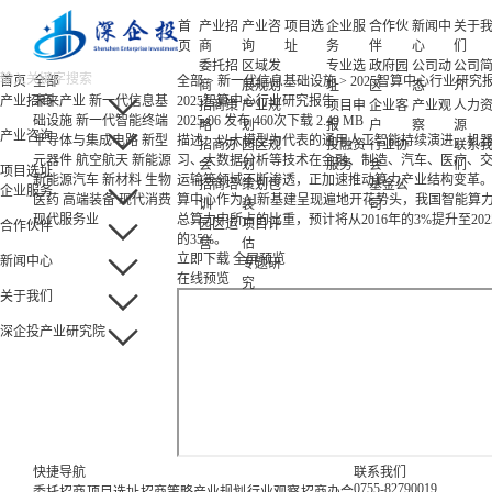
首
产业招
产业咨
项目选
企业服
合作伙
新闻中
关于
页
商
询
址
务
伴
心
们
委托招
区域发
专业选
政府园
公司动
公司
首页
全部
全部
>
新一代信息基础设施
>
2025智算中心行业研究
商
展规划
址
区
态
介
产业招商
未来产业
新一代信息基
2025智算中心行业研究报告
招商策
产业规
项目申
企业客
产业观
人力
础设施
新一代智能终端
2025-06 发布
460次下载
2.49 MB
略
划
报
户
察
源
产业咨询
半导体与集成电路
新型
描述：以大模型为代表的通用人工智能持续演进，机
招商办
园区规
投融资
行业协
联系
元器件
航空航天
新能源
习、大数据分析等技术在金融、制造、汽车、医疗、
会
划
服务
会
们
项目选址
新能源汽车
新材料
生物
运输等领域不断渗透，正加速推动算力产业结构变革
招商培
策划包
基金公
企业服务
医药
高端装备
现代消费
算中心作为AI新基建呈现遍地开花势头，我国智能算
训
装
司
现代服务业
总算力中所占的比重，预计将从2016年的3%提升至202
园区运
项目评
合作伙伴
的35%。
营
估
立即下载
全屏预览
新闻中心
专题研
在线预览
究
关于我们
深企投产业研究院
快捷导航
联系我们
0755-82790019