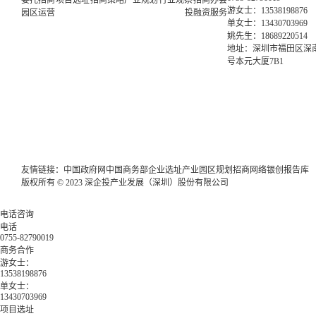
委托招商
项目选址
招商策略
产业规划
行业观察
招商办会
游女士：13538198876
园区运营
投融资服务
单女士：13430703969
姚先生：18689220514
地址：深圳市福田区深南
号本元大厦7B1
友情链接：
中国政府网
中国商务部
企业选址
产业园区规划
招商网络
银创报告库
版权所有 © 2023 深企投产业发展（深圳）股份有限公司
电话咨询
电话
0755-82790019
商务合作
游女士：
13538198876
单女士：
13430703969
项目选址