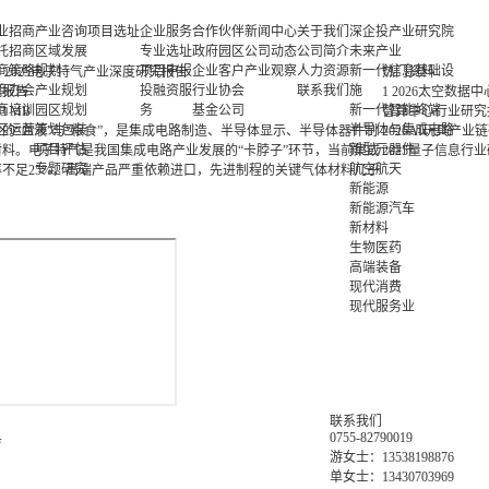
业招商
产业咨询
项目选址
企业服务
合作伙伴
新闻中心
关于我们
深企投产业研究院
托招商
区域发展
专业选址
政府园区
公司动态
公司简介
未来产业
商策略
规划
项目申报
企业客户
产业观察
人力资源
新一代信息基础设
>
2025电子特气产业深度研究报告
热门资料
商办会
产业规划
投融资服
行业协会
联系我们
施
究报告
1
2026太空数据
商培训
园区规划
务
基金公司
新一代智能终端
03 MB
智算中心行业研究
区运营
策划包装
半导体与集成电路
的“血液”与“粮食”，是集成电路制造、半导体显示、半导体器件制
2026AI玩具产业
项目评估
新型元器件
料。电子特气是我国集成电路产业发展的“卡脖子”环节，当前集成
2025量子信息行
专题研究
航空航天
不足25%，高端产品严重依赖进口，先进制程的关键气体材料几乎
新能源
新能源汽车
新材料
生物医药
高端装备
现代消费
现代服务业
联系我们
0755-82790019
务
游女士：13538198876
单女士：13430703969