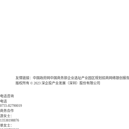
友情链接：
中国政府网
中国商务部
企业选址
产业园区规划
招商网络
银创报
版权所有 © 2023 深企投产业发展（深圳）股份有限公司
电话咨询
电话
0755-82790019
商务合作
游女士：
13538198876
单女士：