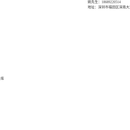
姚先生：18689220514
地址：深圳市福田区深南大道6
告库