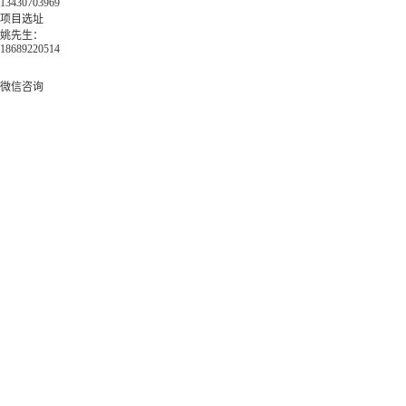
13430703969
项目选址
姚先生：
18689220514
微信咨询