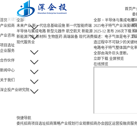
首页
产
委
招
首页
全部
全部
>
半导体与集成电路
招
产业招商
未来产业
新一代信息基础设施
新一代智能终端
2025电子特气产业深度研
招
半导体与集成电路
新型元器件
航空航天
新能源
2025-12 发布
208次下载
3.
产业咨询
园
新能源汽车
新材料
生物医药
高端装备
现代消费
描述：电子气体是电子工业
现代服务业
造过程中不可缺少的关键材
项目选址
电路电子特气整体国产化率
企业服务
全部由海外巨头垄断。
立即下载
全屏预览
合作伙伴
在线预览
新闻中心
关于我们
深企投产业研究院
快捷导航
委托招商
项目选址
招商策略
产业规划
行业观察
招商办会
园区运营
投融资服