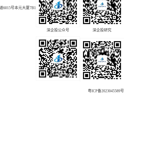
015号本元大厦7B1
深企投公众号
深企投研究
粤ICP备2023045589号