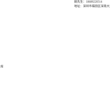
姚先生：18689220514
地址：深圳市福田区深南大道6
告库