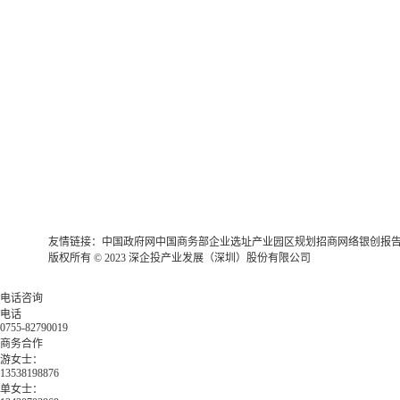
友情链接：
中国政府网
中国商务部
企业选址
产业园区规划
招商网络
银创报
版权所有 © 2023 深企投产业发展（深圳）股份有限公司
电话咨询
电话
0755-82790019
商务合作
游女士：
13538198876
单女士：