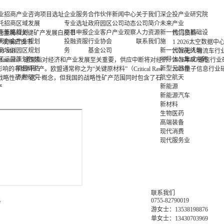
业招商
产业咨询
项目选址
企业服务
合作伙伴
新闻中心
关于我们
深企投产业研究院
托招商
区域发展
专业选址
政府园区
公司动态
公司简介
未来产业
商策略
规划
项目申报
企业客户
产业观察
人力资源
新一代信息基础设
性金属和关键矿产发展白皮书
热门资料
商办会
产业规划
投融资服
行业协会
联系我们
施
产发展白皮书
1
2026太空数据中
商培训
园区规划
务
基金公司
新一代智能终端
.03 MB
2026无人物流车
区运营
策划包装
半导体与集成电路
al Minerals）通常指对经济和产业发展至关重要，供应中断将对经济
2026年6G通信行
项目评估
新型元器件
非燃料矿产。欧盟通常称之为“关键原材料”（Critical Raw
2025量子信息行业
专题研究
航空航天
则常用“战略性矿产”这一概念，但我国的战略性矿产范围同时包含了石
新能源
产
新能源汽车
新材料
生物医药
高端装备
现代消费
现代服务业
联系我们
0755-82790019
务
游女士：13538198876
单女士：13430703969