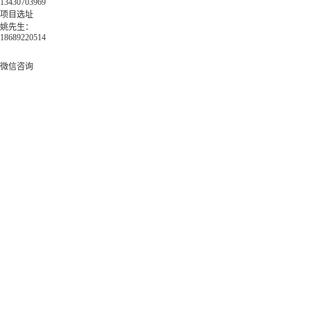
13430703969
项目选址
姚先生：
18689220514
微信咨询