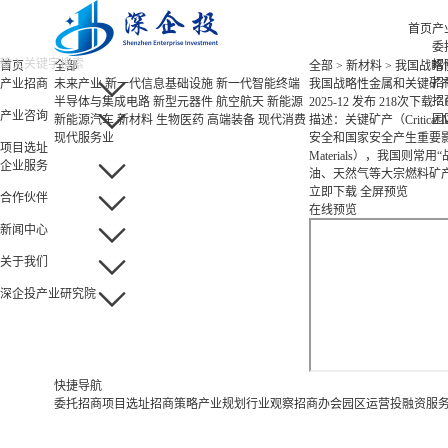
首页
产
委
招
首页
全部
全部
>
新材料
>
我国战略
招
产业招商
未来产业
新一代信息基础设施
新一代智能终端
我国战略性金属和关键矿
招
半导体与集成电路
新型元器件
航空航天
新能源
2025-12 发布
218次下载
7
产业咨询
园
新能源汽车
新材料
生物医药
高端装备
现代消费
描述：关键矿产（Critic
现代服务业
安全和国家安全产生重要影响的
项目选址
Materials），我国
企业服务
油、天然气等大宗燃料矿
立即下载
全屏预览
合作伙伴
在线预览
新闻中心
关于我们
深企投产业研究院
快捷导航
委托招商
项目选址
招商策略
产业规划
行业观察
招商办会
园区运营
投融资服