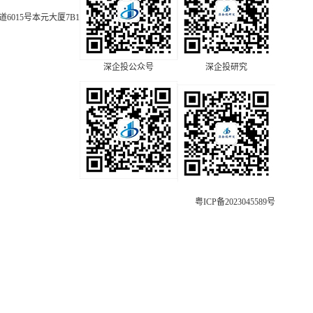
015号本元大厦7B1
深企投公众号
深企投研究
粤ICP备2023045589号