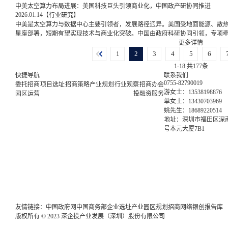
中美太空算力布局进展：美国科技巨头引领商业化，中国政产研协同推进
2026.01.14
【行业研究】
中美是太空算力与数据中心主要引领者，发展路径迥异。美国受地面能源、散
星座部署，短期有望实现技术与商业化突破。中国由政府科研协同引领，专项
更多详情
1
2
3
4
5
6
1-18 共177条
快捷导航
联系我们
0755-82790019
委托招商
项目选址
招商策略
产业规划
行业观察
招商办会
游女士：13538198876
园区运营
投融资服务
单女士：13430703969
姚先生：18689220514
地址：深圳市福田区深南
号本元大厦7B1
友情链接：
中国政府网
中国商务部
企业选址
产业园区规划
招商网络
银创报告库
版权所有 © 2023 深企投产业发展（深圳）股份有限公司