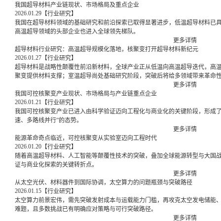
我国超导材料产业链现状、市场格局及重点企业
2026.01.29
【行业研究】
我国在超导材料领域的基础研究和前沿探索已取得显著进步，低温超导材料已
高温超导领域的头部企业也进入全球领先梯队。
更多详情
超导材料行业研究：高温超导规模化落地，核聚变打开超导材料新纪元
2026.01.27
【行业研究】
超导材料是战略性颠覆性前沿新材料，全球产业正从低温向高温超导迭代，高
聚变提供材料支撑；室温超导尚处基础研究阶段，突破后将给多领域带来革命
更多详情
我国可控核聚变产业现状、市场格局与产业链重点企业
2026.01.21
【行业研究】
我国可控核聚变产业已进入由科学验证迈向工程化与商业化的关键阶段，形成了
速、多路线并行”的态势。
更多详情
能源革命奇点临近，可控核聚变从实验室迈向工程时代
2026.01.20
【行业研究】
随着高温超导材料、人工智能等颠覆性技术的突破，叠加全球能源转型与大国
证与商业化探索的关键转折点。
更多详情
从太空光伏、材料器件到国际协调，太空算力的问题瓶颈与突破路径
2026.01.15
【行业研究】
太空算力前景宏伟，需先突破发射成本与运载能力门槛，再攻克太空发电储能
难题，且多数挑战已有明确应对策略与可行突破路径。
更多详情