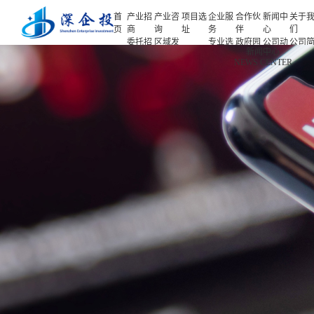
首
产业招
产业咨
项目选
企业服
合作伙
新闻中
关于
页
商
询
址
务
伴
心
们
委托招
区域发
专业选
政府园
公司动
公司
首页
新闻中心
商
展规划
址
区
态
介
NEWS CENTER
产业招商
招商策
产业规
项目申
企业客
产业观
人力
略
划
报
户
察
源
产业咨询
招商办
园区规
投融资
行业协
联系
会
划
服务
会
们
项目选址
招商培
策划包
基金公
企业服务
训
装
司
园区运
项目评
合作伙伴
营
估
新闻中心
专题研
究
关于我们
深企投产业研究院