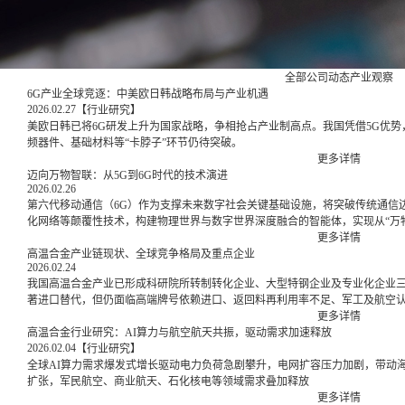
全部
公司动态
产业观察
6G产业全球竞逐：中美欧日韩战略布局与产业机遇
2026.02.27
【行业研究】
美欧日韩已将6G研发上升为国家战略，争相抢占产业制高点。我国凭借5G优
频器件、基础材料等“卡脖子”环节仍待突破。
更多详情
迈向万物智联：从5G到6G时代的技术演进
2026.02.26
第六代移动通信（6G）作为支撑未来数字社会关键基础设施，将突破传统通信
化网络等颠覆性技术，构建物理世界与数字世界深度融合的智能体，实现从“万物
更多详情
高温合金产业链现状、全球竞争格局及重点企业
2026.02.24
我国高温合金产业已形成科研院所转制转化企业、大型特钢企业及专业化企业
著进口替代，但仍面临高端牌号依赖进口、返回料再利用率不足、军工及航空
距。
更多详情
高温合金行业研究：AI算力与航空航天共振，驱动需求加速释放
2026.02.04
【行业研究】
全球AI算力需求爆发式增长驱动电力负荷急剧攀升，电网扩容压力加剧，带动
扩张，军民航空、商业航天、石化核电等领域需求叠加释放
更多详情